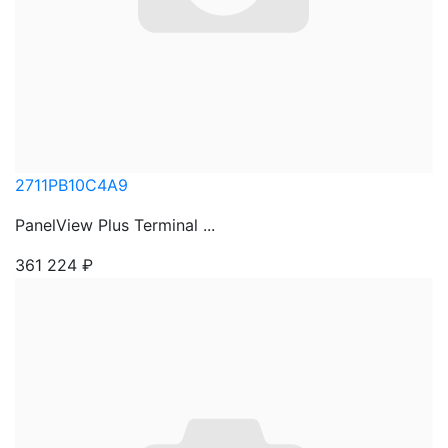
2711PB10C4A9
PanelView Plus Terminal ...
361 224
₽