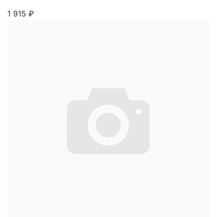
1 915
₽