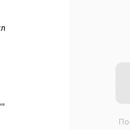
ул
ия