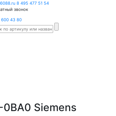
6088.ru
Заказать
8 495 477 51 54
атный звонок
звонок
 600 43 80
Склад
Производители
Категории
Доста
товаров
-0BA0 Siemens