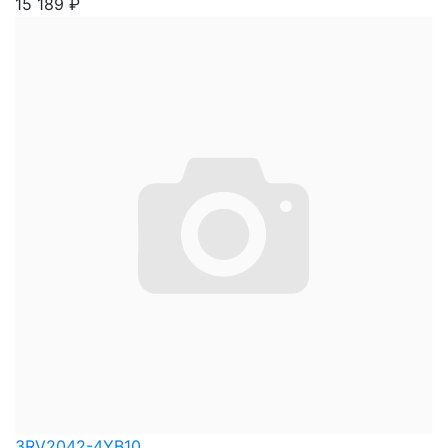
15 189
₽
3RV2042-4YB10