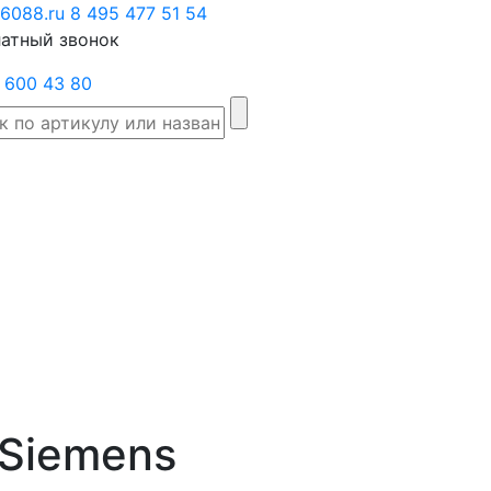
6088.ru
Заказать
8 495 477 51 54
атный звонок
звонок
 600 43 80
Склад
Производители
Категории
Доста
товаров
Siemens