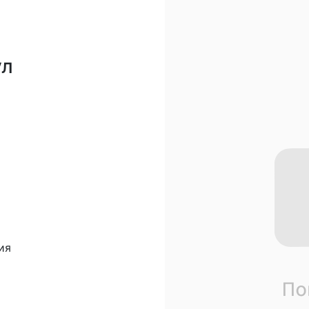
ул
ия