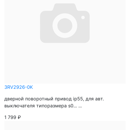
3RV2926-0K
дверной поворотный привод ip55, для авт.
выключателя типоразмера s0... ...
1 799
₽