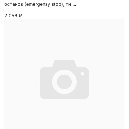
останов (emergensy stop), ти ...
2 056
₽