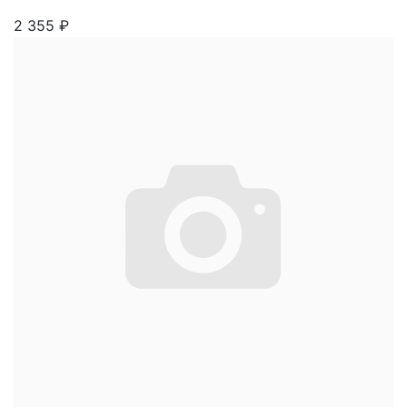
2 355
₽