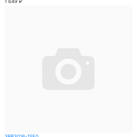
1 649
₽
3RB3016-1SE0