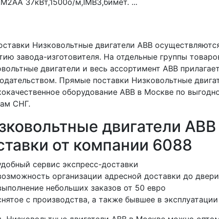
.M2AA 37кВт,1500о/м,IMB3,бимет. ...
оставки Низковольтные двигатели ABB осуществляютс
тию завода-изготовителя. На отдельные группы товаров
вольтные двигатели и весь ассортимент ABB прилагает
одательством. Прямые поставки Низковольтные двигат
окачественное оборудование ABB в Москве по выгодно
ам СНГ.
зковольтные двигатели ABB
ставки от компании 6088
удобный сервис экспресс-доставки
возможность организации адресной доставки до двери
выполнение небольших заказов от 50 евро
снятое с производства, а также бывшее в эксплуатаци