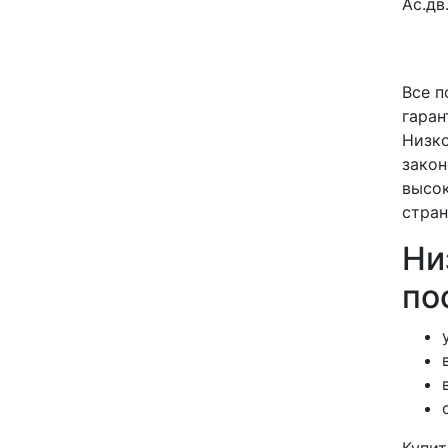
Ас.дв
Все п
гаран
Низко
закон
высок
стран
Ни
по