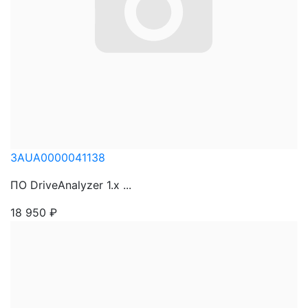
3AUA0000041138
ПО DriveAnalyzer 1.x ...
18 950
₽