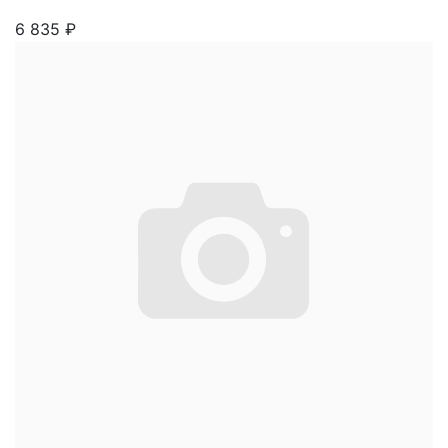
6 835
₽