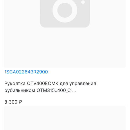
1SCA022843R2900
Рукоятка OTV400ECMK для управления
рубильником OTM315..400_C ...
8 300
₽