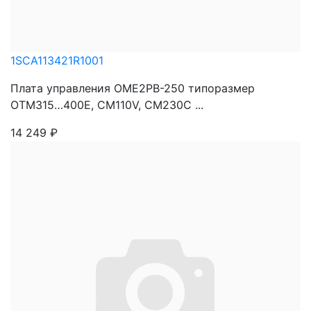
1SCA113421R1001
Плата управления OME2PB-250 типоразмер
OTM315…400E, CM110V, CM230C ...
14 249
₽