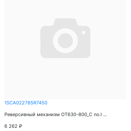
1SCA022785R7450
Реверсивный механизм OT630-800_С no.I ...
6 262
₽