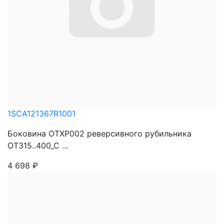
1SCA121367R1001
Боковина OTXP002 реверсивного рубильника
OT315..400_C ...
4 698
₽