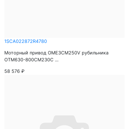
1SCA022872R4780
Моторный привод OME3CM250V рубильника
OTM630-800CM230C ...
58 576
₽