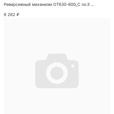
Реверсивный механизм OT630-800_С no.II ...
6 262
₽