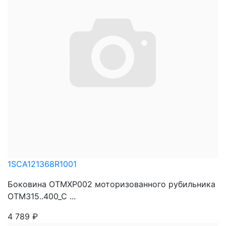
1SCA121368R1001
Боковина OTMXP002 моторизованного рубильника
OTM315..400_C ...
4 789
₽