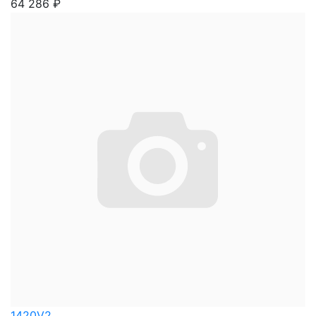
64 286
₽
1420V2