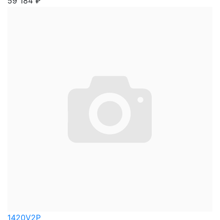
59 184
₽
1420V2P