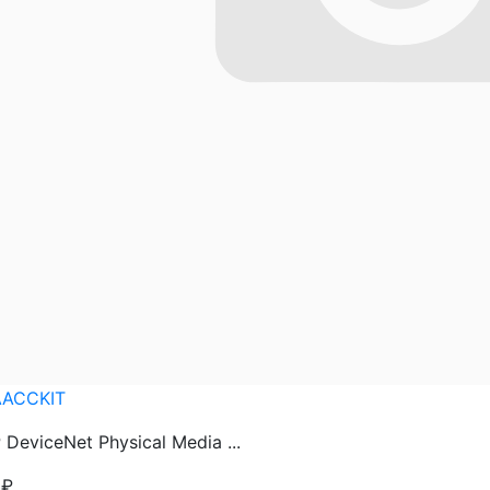
AACCKIT
 DeviceNet Physical Media ...
2
₽