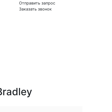
Отправить запрос
Заказать звонок
вка
Гарантия
Поставщикам
О
Контакты
компании
radley