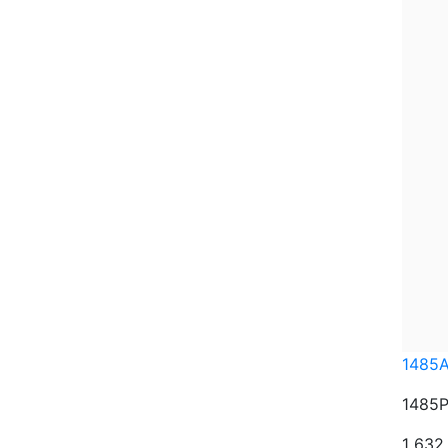
1485
1485P
1 63