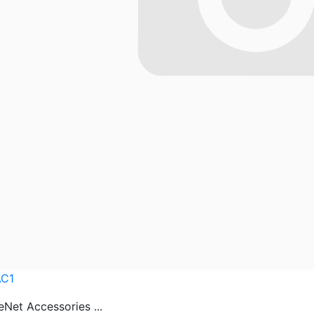
AC1
eNet Accessories ...