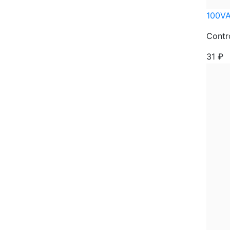
100V
Contro
31
₽