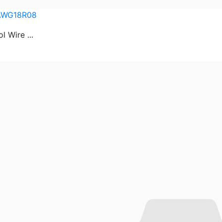
AWG18R08
l Wire ...