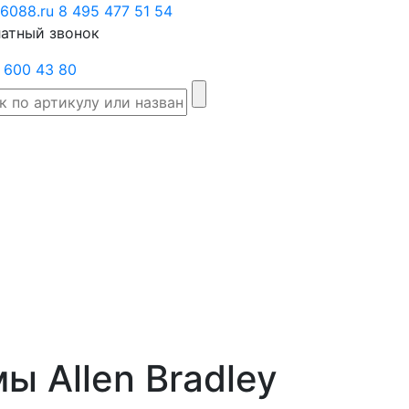
6088.ru
Заказать
8 495 477 51 54
атный звонок
звонок
 600 43 80
Склад
Производители
Категории
Доста
товаров
ы Allen Bradley