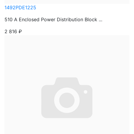
1492PDE1225
510 A Enclosed Power Distribution Block ...
2 816
₽