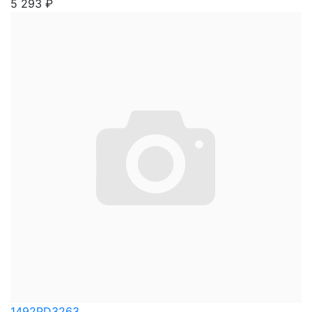
5 293
₽
1492PD3263