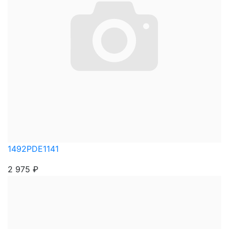
1492PDE1141
2 975
₽