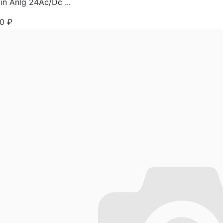
in Anlg 24Ac/Dc ...
90
₽