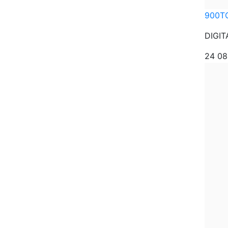
900T
DIGIT
24 0