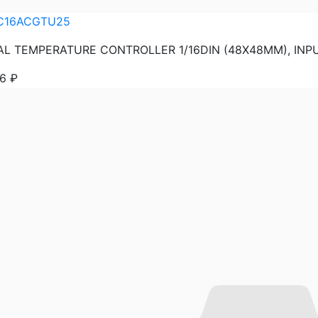
C16ACGTU25
AL TEMPERATURE CONTROLLER 1/16DIN (48X48MM), INPUT
86
₽