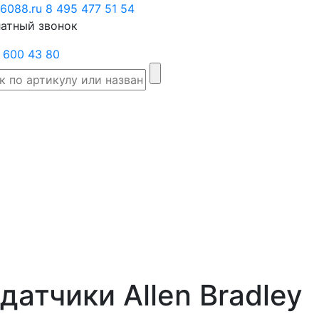
6088.ru
Заказать
8 495 477 51 54
атный звонок
звонок
 600 43 80
Склад
Производители
Категории
Доста
товаров
атчики Allen Bradley