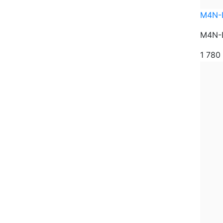
M4N-
M4N-D
1 780