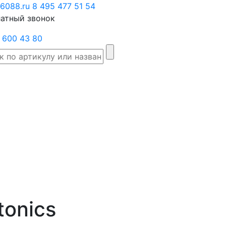
6088.ru
Заказать
8 495 477 51 54
атный звонок
звонок
 600 43 80
Склад
Производители
Категории
Доста
товаров
onics