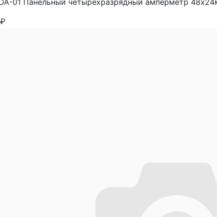
A-01 Панельный четырёхразрядный амперметр 48х24мм,
₽