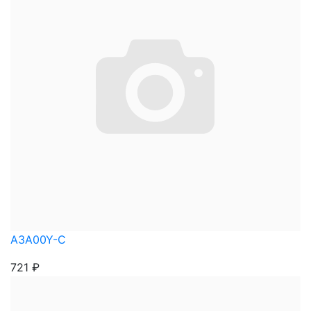
A3A00Y-С
721
₽