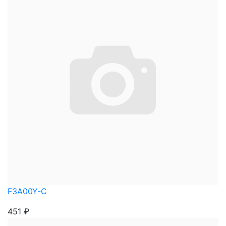
F3A00Y-С
451
₽