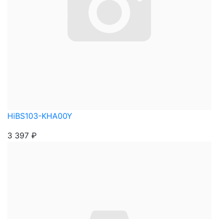
HiBS103-KHA00Y
3 397
₽