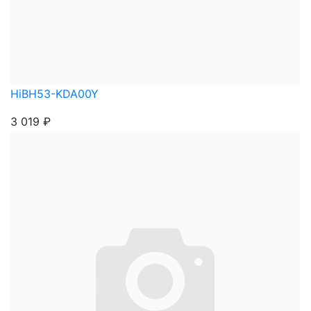
HiBH53-KDA00Y
3 019
₽