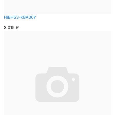
HiBH53-KBA00Y
3 019
₽