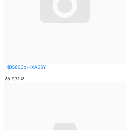
HiBS603b-KXA00Y
25 931
₽