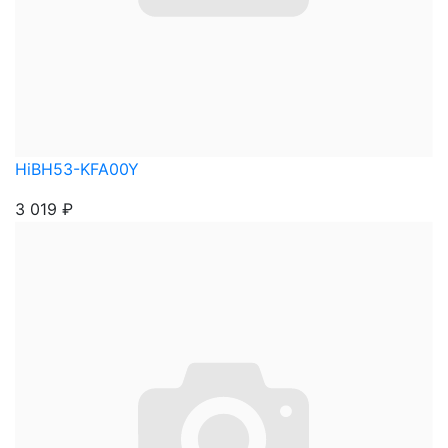
HiBH53-KFA00Y
3 019
₽