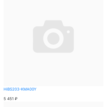
HiBS203-KMA00Y
5 451
₽