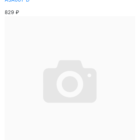
829
₽