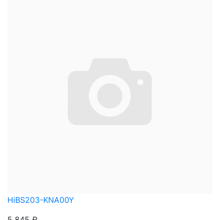
HiBS203-KNA00Y
5 845
₽