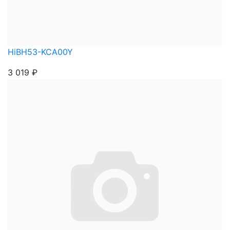
HiBH53-KCA00Y
3 019
₽