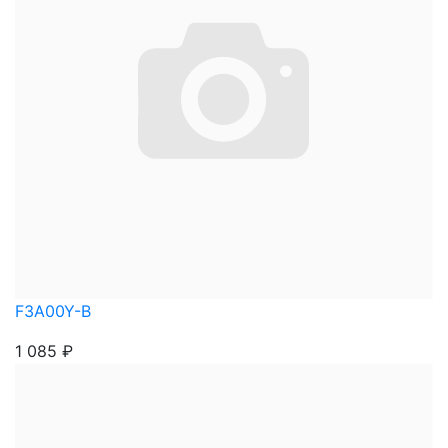
F3A00Y-B
1 085
₽