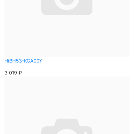
HiBH53-KGA00Y
3 019
₽