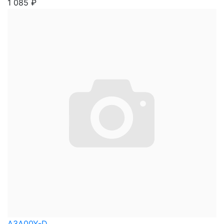
1 085
₽
A3A00Y-D