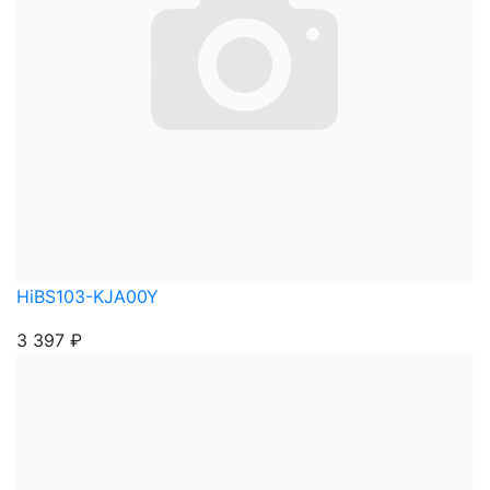
HiBS103-KJA00Y
3 397
₽