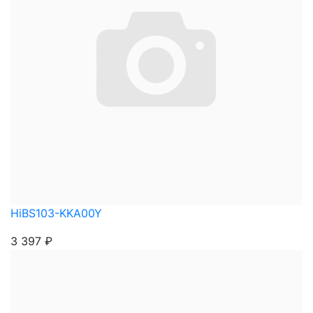
HiBS103-KKA00Y
3 397
₽