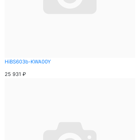
HiBS603b-KWA00Y
25 931
₽