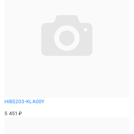
HiBS203-KLA00Y
5 451
₽