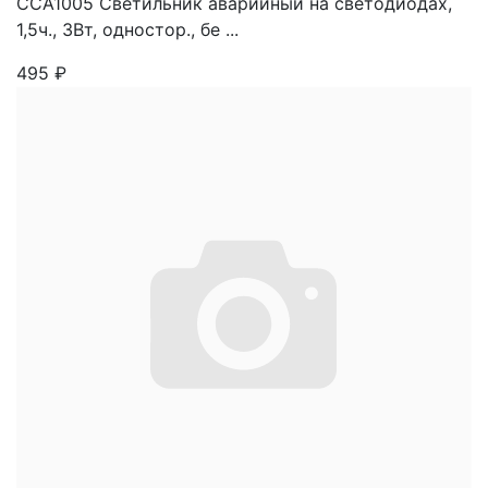
ССА1005 Светильник аварийный на светодиодах,
1,5ч., 3Вт, одностор., бе ...
495
₽