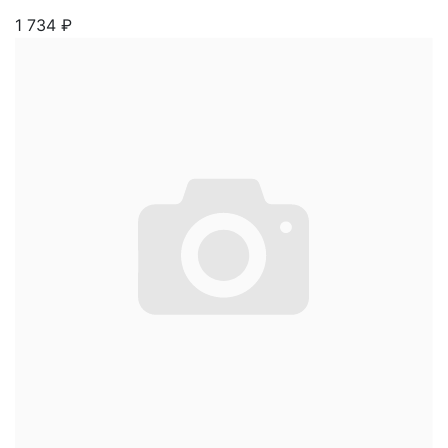
1 734
₽