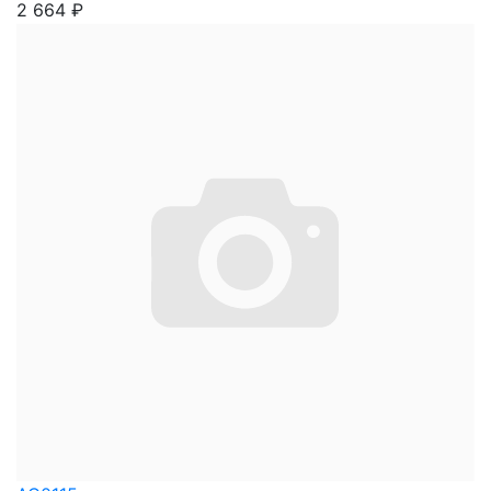
2 664
₽