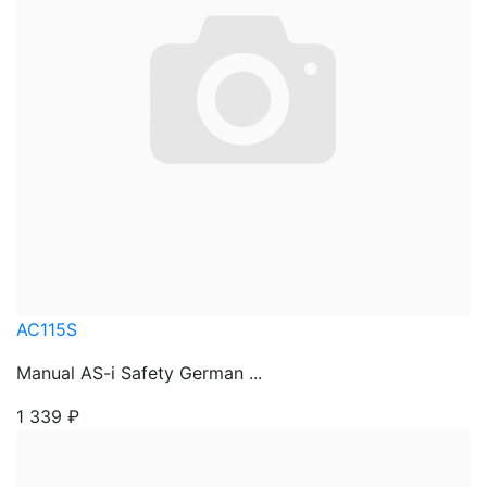
AC115S
Manual AS-i Safety German ...
1 339
₽