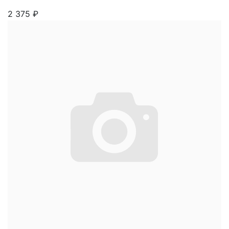
2 375
₽