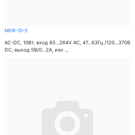
MDR-10-5
AC-DC, 10Вт, вход 85…264V AC, 47…63Гц /120…370В
DC, выход 5В/0…2A, изо ...