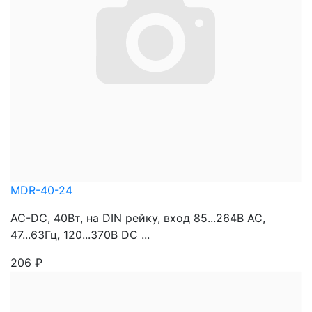
MDR-40-24
AC-DC, 40Вт, на DIN рейку, вход 85...264В AC,
47...63Гц, 120...370В DC ...
206
₽