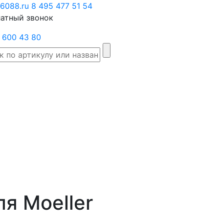
6088.ru
Заказать
8 495 477 51 54
атный звонок
звонок
 600 43 80
Склад
Производители
Категории
Доста
товаров
я Moeller