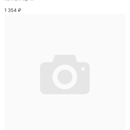
1 354
₽