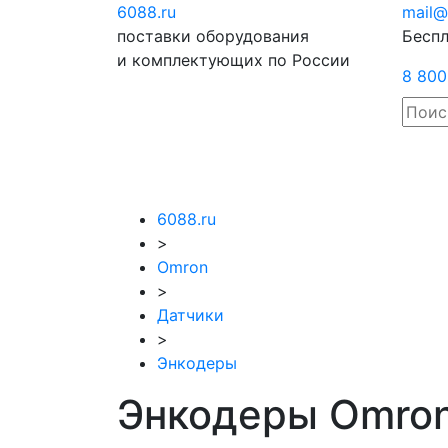
6088
.ru
Отправить
mail@
поставки оборудования
запрос
Беспл
и комплектующих по России
8 800
6088.ru
>
Omron
>
Датчики
>
Энкодеры
Энкодеры Omro