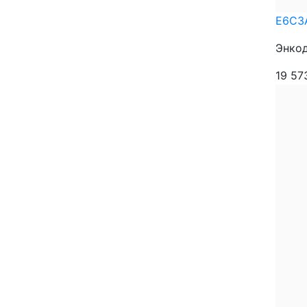
E6C3
Энкод
19 5