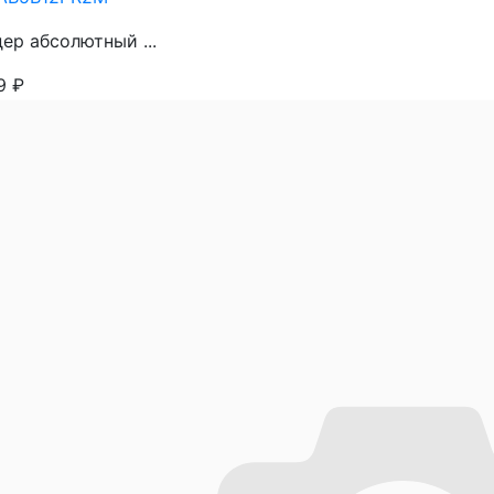
ер абсолютный ...
89
₽