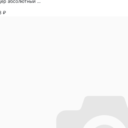
ер абсолютный ...
73
₽