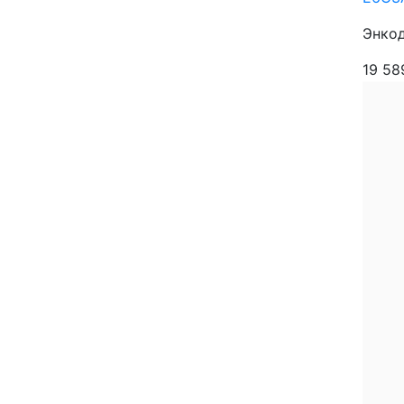
Энкод
19 5