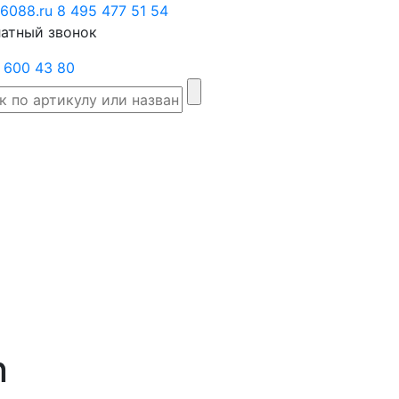
6088.ru
Заказать
8 495 477 51 54
атный звонок
звонок
 600 43 80
Склад
Производители
Категории
Доста
товаров
n