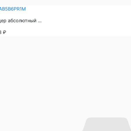
AB5B6PR1M
ер абсолютный ...
73
₽