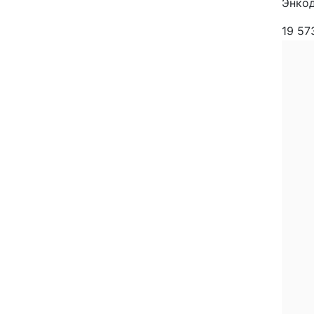
Энкод
19 5