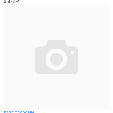
3 878
₽
E32DC200CHN