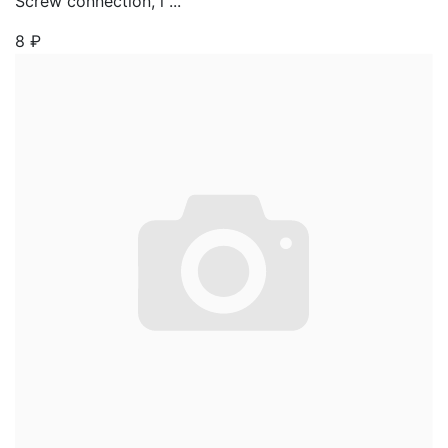
Screw connection, l ...
8
₽