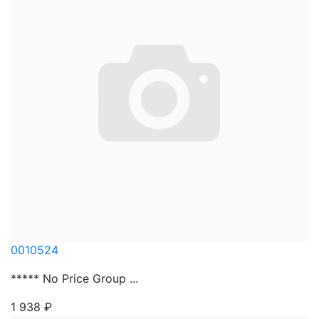
0010524
***** No Price Group ...
1 938
₽