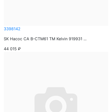
3398142
SK Насос CA B-CTM61 TM Kelvin 919931 ...
44 015
₽