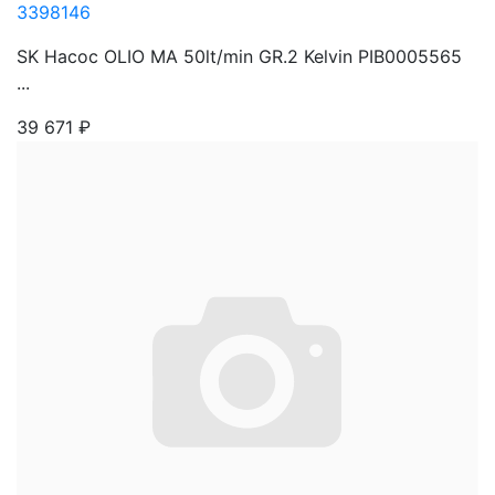
3398146
SK Насос OLIO MA 50lt/min GR.2 Kelvin PIB0005565
...
39 671
₽