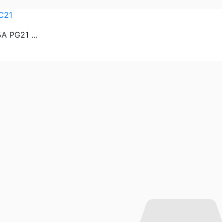
C21
 PG21 ...