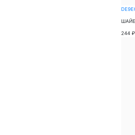
DE9E
ШАЙБА
244
₽