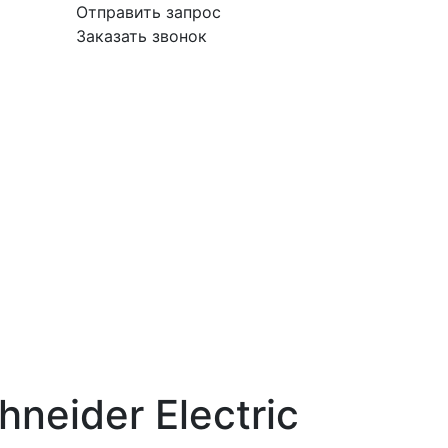
Отправить запрос
Заказать звонок
вка
Гарантия
Поставщикам
О
Контакты
компании
neider Electric