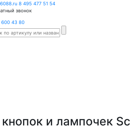
6088.ru
Заказать
8 495 477 51 54
атный звонок
звонок
 600 43 80
Склад
Производители
Категории
Доста
товаров
кнопок и лампочек Sch