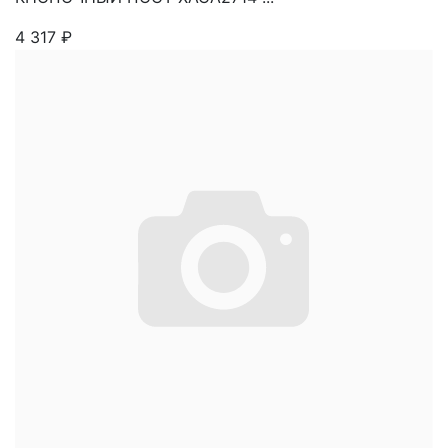
4 317
₽