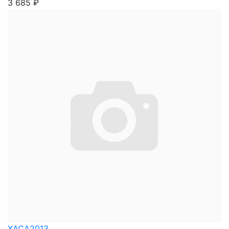
3 685
₽
XACA2013