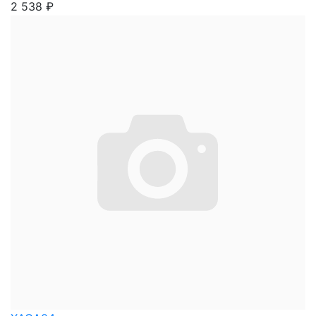
2 538
₽