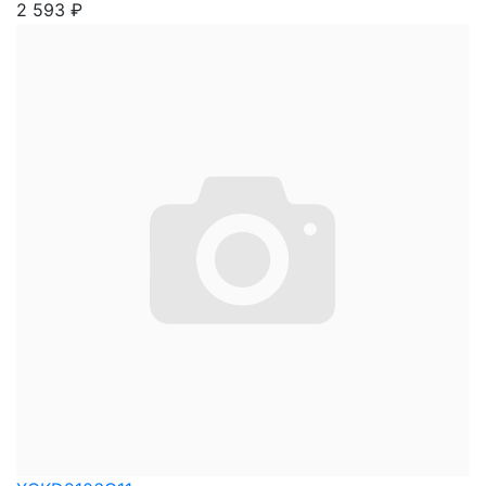
2 593
₽