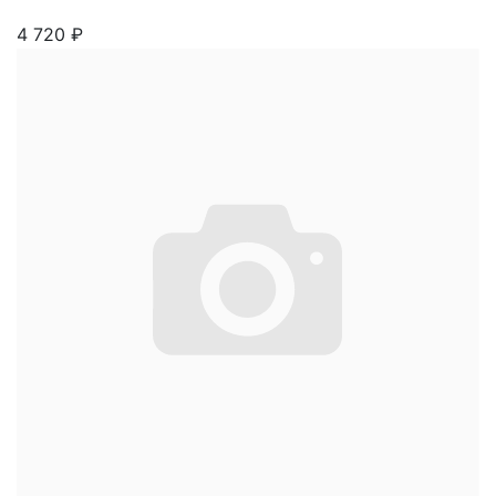
4 720
₽