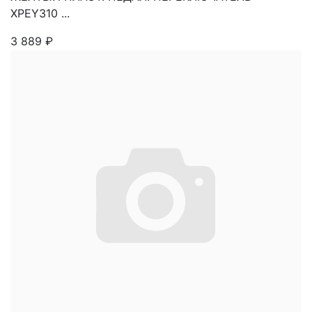
XPEY310 ...
3 889
₽