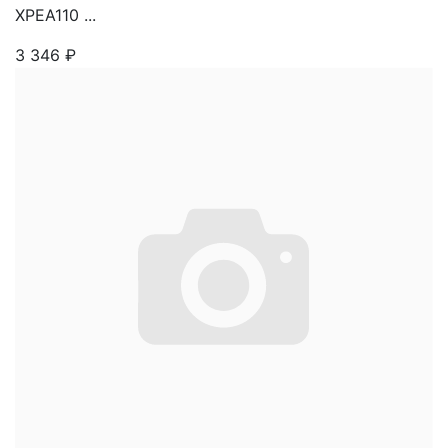
XPEA110 ...
3 346
₽