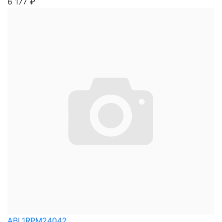
6 177
₽
ABL1RPM24042