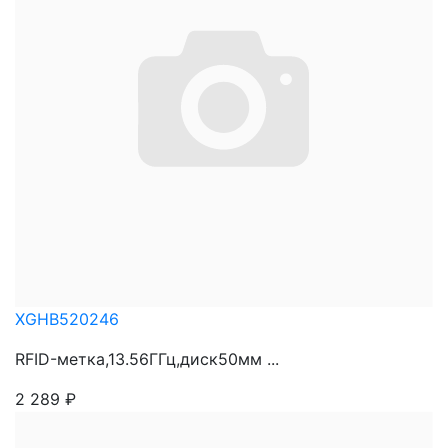
XGHB520246
RFID-метка,13.56ГГц,диск50мм ...
2 289
₽