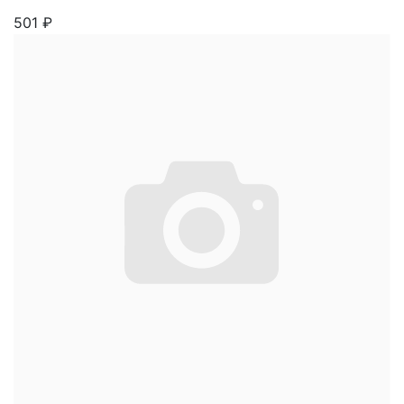
501
₽