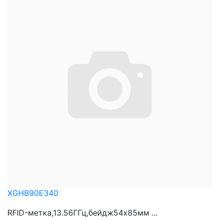
XGHB90E340
RFID-метка,13.56ГГц,бейдж54х85мм ...