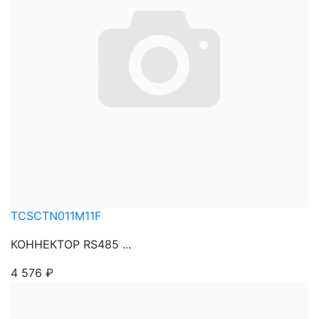
TCSCTN011M11F
КОННЕКТОР RS485 ...
4 576
₽