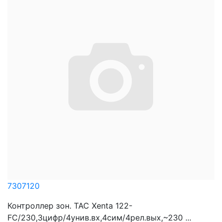
7307120
Контроллер зон. TAC Xenta 122-
FC/230,3цифр/4унив.вх,4сим/4рел.вых,~230 ...