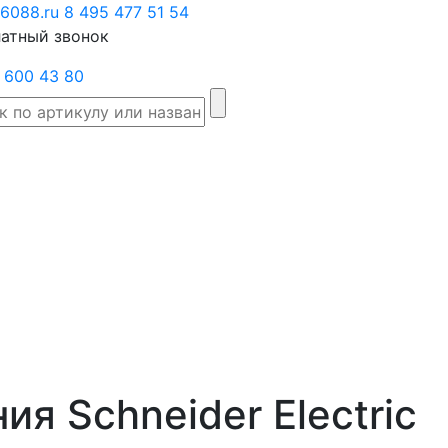
6088.ru
Заказать
8 495 477 51 54
атный звонок
звонок
 600 43 80
Склад
Производители
Категории
Доста
товаров
ия Schneider Electric