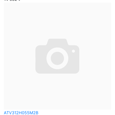
ATV312H055M2B