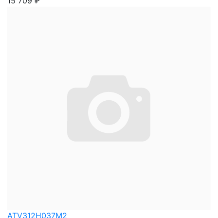
15 709
₽
ATV312H037M2