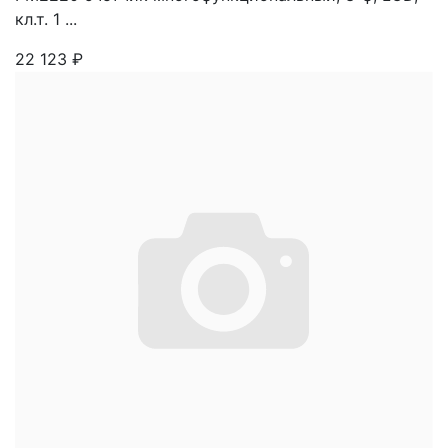
кл.т. 1 ...
22 123
₽