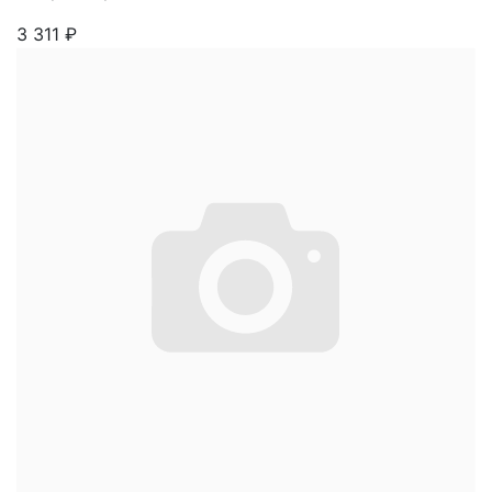
3 311
₽