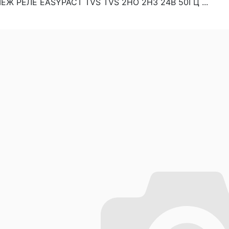
ЕЖ РЕЛЕ EASYPACT TVS TVS 2НО 2НЗ 24В 50ГЦ ...