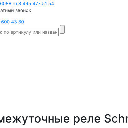
6088.ru
Заказать
8 495 477 51 54
атный звонок
звонок
 600 43 80
Склад
Производители
Категории
Доста
товаров
ежуточные реле Schne