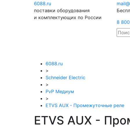
6088
.ru
Отправить
mail@
поставки оборудования
запрос
Беспл
и комплектующих по России
8 800
6088.ru
>
Schneider Electric
>
PvP Медиум
>
ETVS AUX - Промежуточные реле
ETVS AUX - Пром