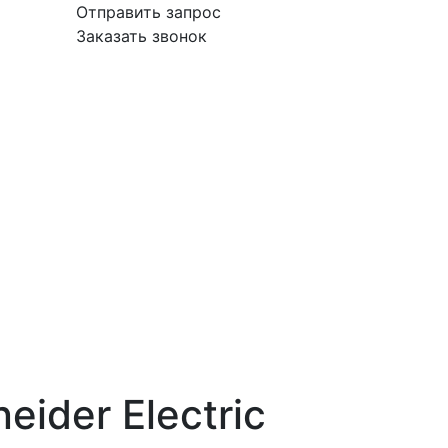
Отправить запрос
Заказать звонок
вка
Гарантия
Поставщикам
О
Контакты
компании
ider Electric