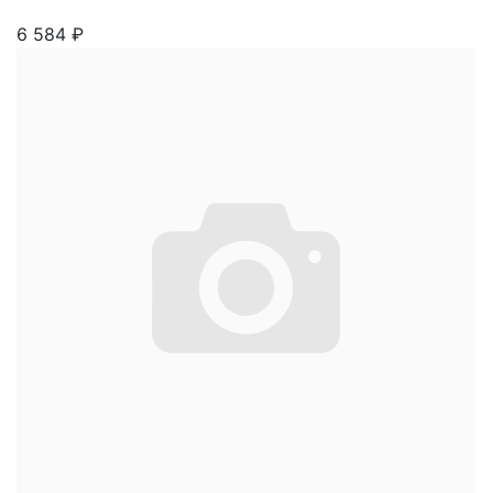
6 584
₽