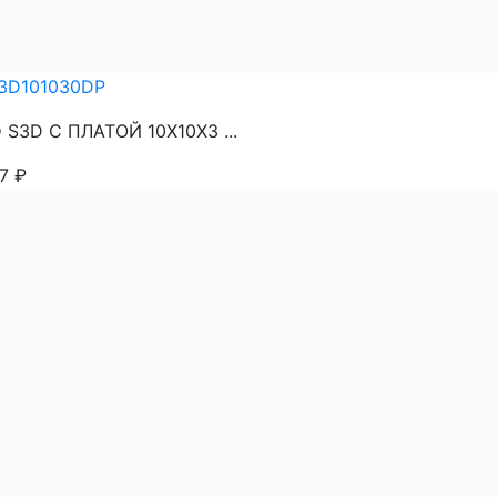
3D101030DP
S3D С ПЛАТОЙ 10Х10Х3 ...
97
₽