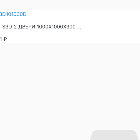
3D101030D
S3D 2 ДВЕРИ 1000Х1000Х300 ...
21
₽