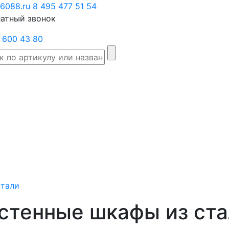
6088.ru
Заказать
8 495 477 51 54
атный звонок
звонок
 600 43 80
Склад
Производители
Категории
Доста
товаров
стали
астенные шкафы из ста