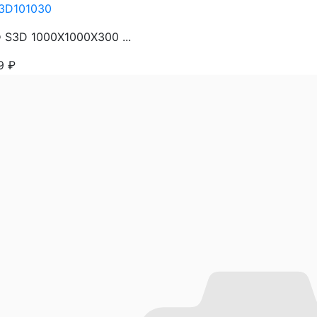
3D101030
S3D 1000Х1000Х300 ...
19
₽