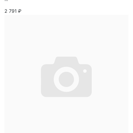
2 791
₽