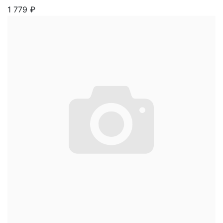
1 779
₽