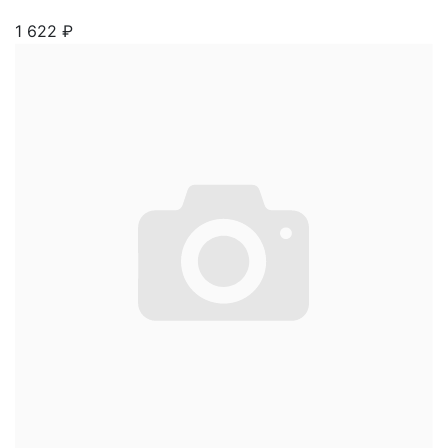
1 622
₽