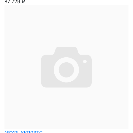
87 729
₽
NSYPLA10103TG