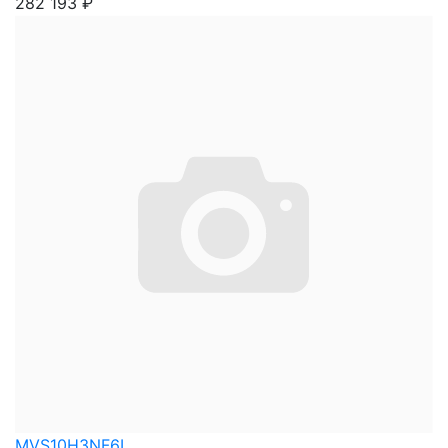
282 193
₽
MVS10H3NF6L