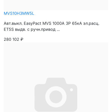
MVS10H3MW5L
Авт.выкл. EasyPact MVS 1000A 3P 65кА эл.расц.
ET5S выдв. с ручн.привод ...
280 102
₽