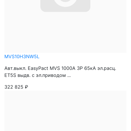
MVS10H3NW5L
Авт.выкл. EasyPact MVS 1000A 3P 65кА эл.расц.
ET5S выдв. с эл.приводом ...
322 825
₽