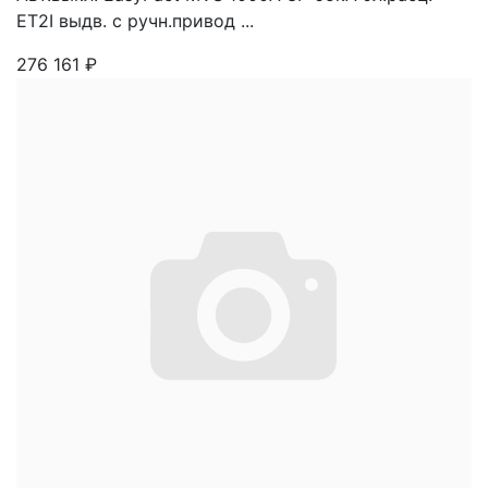
ET2I выдв. с ручн.привод ...
276 161
₽