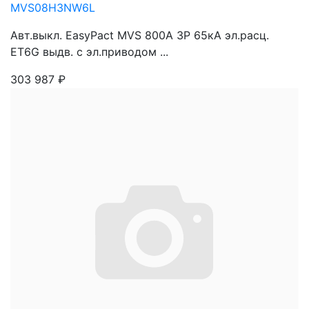
MVS08H3NW6L
Авт.выкл. EasyPact MVS 800A 3P 65кА эл.расц.
ET6G выдв. с эл.приводом ...
303 987
₽