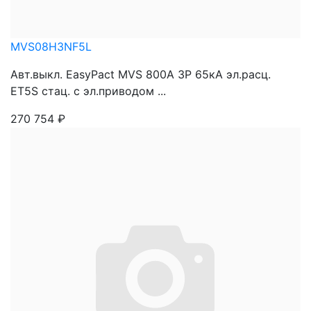
MVS08H3NF5L
Авт.выкл. EasyPact MVS 800A 3P 65кА эл.расц.
ET5S стац. с эл.приводом ...
270 754
₽