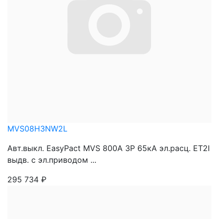
MVS08H3NW2L
Авт.выкл. EasyPact MVS 800A 3P 65кА эл.расц. ET2I
выдв. с эл.приводом ...
295 734
₽