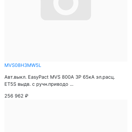
MVS08H3MW5L
Авт.выкл. EasyPact MVS 800A 3P 65кА эл.расц.
ET5S выдв. с ручн.приводо ...
256 962
₽