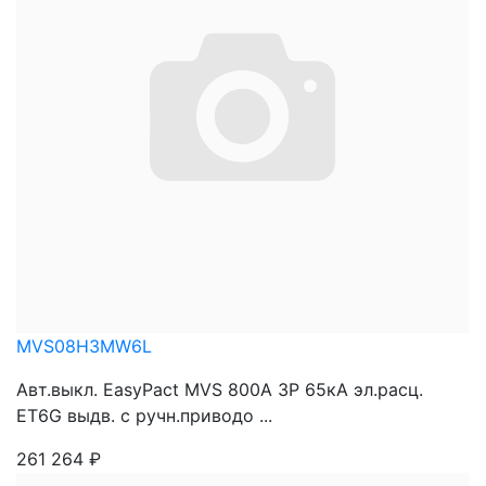
MVS08H3MW6L
Авт.выкл. EasyPact MVS 800A 3P 65кА эл.расц.
ET6G выдв. с ручн.приводо ...
261 264
₽