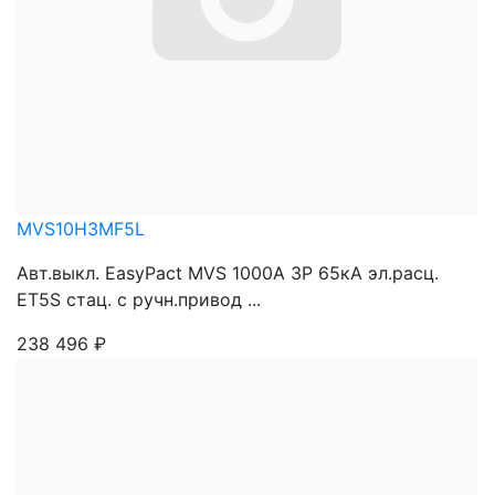
MVS10H3MF5L
Авт.выкл. EasyPact MVS 1000A 3P 65кА эл.расц.
ET5S стац. с ручн.привод ...
238 496
₽