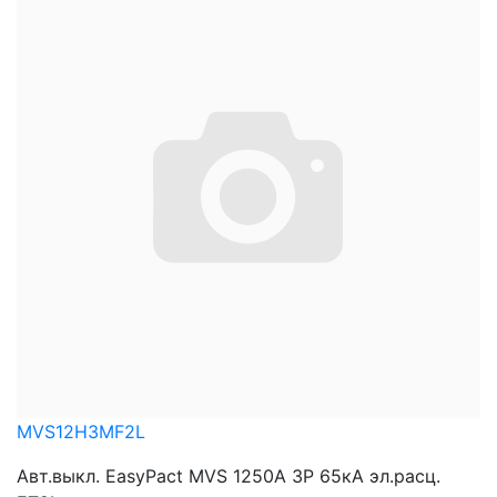
MVS12H3MF2L
Авт.выкл. EasyPact MVS 1250A 3P 65кА эл.расц.