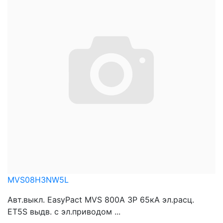
MVS08H3NW5L
Авт.выкл. EasyPact MVS 800A 3P 65кА эл.расц.
ET5S выдв. с эл.приводом ...