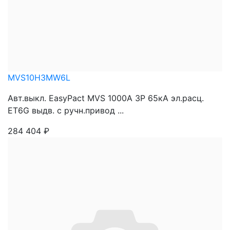
MVS10H3MW6L
Авт.выкл. EasyPact MVS 1000A 3P 65кА эл.расц.
ET6G выдв. с ручн.привод ...
284 404
₽