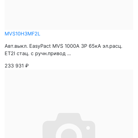
MVS10H3MF2L
Авт.выкл. EasyPact MVS 1000A 3P 65кА эл.расц.
ET2I стац. с ручн.привод ...
233 931
₽