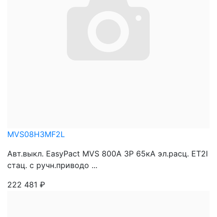
MVS08H3MF2L
Авт.выкл. EasyPact MVS 800A 3P 65кА эл.расц. ET2I
стац. с ручн.приводо ...
222 481
₽