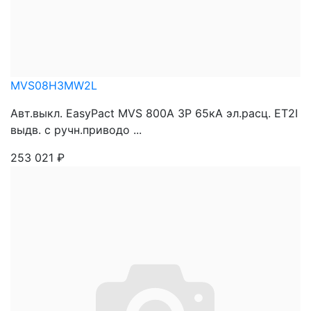
MVS08H3MW2L
Авт.выкл. EasyPact MVS 800A 3P 65кА эл.расц. ET2I
выдв. с ручн.приводо ...
253 021
₽