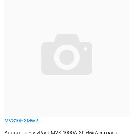
MVS10H3MW2L
Авт.выкл. EasyPact MVS 1000A 3P 65кА эл.расц.