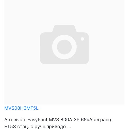
MVS08H3MF5L
Авт.выкл. EasyPact MVS 800A 3P 65кА эл.расц.
ET5S стац. с ручн.приводо ...