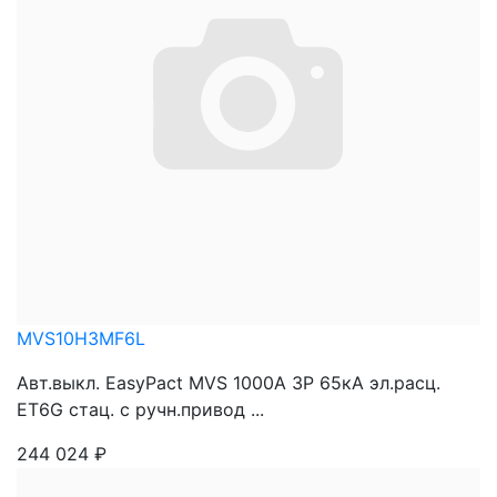
MVS10H3MF6L
Авт.выкл. EasyPact MVS 1000A 3P 65кА эл.расц.
ET6G стац. с ручн.привод ...
244 024
₽