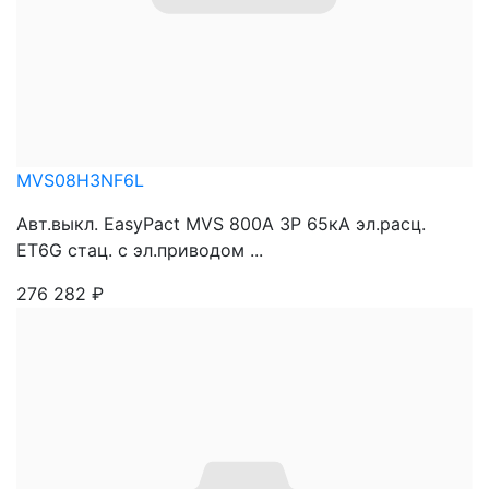
MVS08H3NF6L
Авт.выкл. EasyPact MVS 800A 3P 65кА эл.расц.
ET6G стац. с эл.приводом ...
276 282
₽