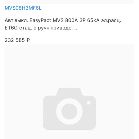
MVS08H3MF6L
Авт.выкл. EasyPact MVS 800A 3P 65кА эл.расц.
ET6G стац. с ручн.приводо ...
232 585
₽