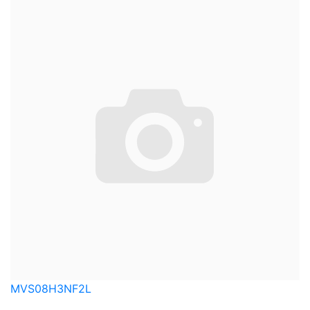
MVS08H3NF2L