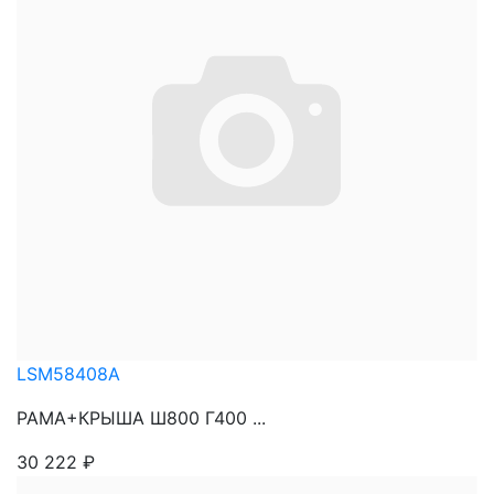
LSM58408A
РАМА+КРЫША Ш800 Г400 ...
30 222
₽