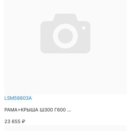
LSM58603A
РАМА+КРЫША Ш300 Г600 ...
23 655
₽