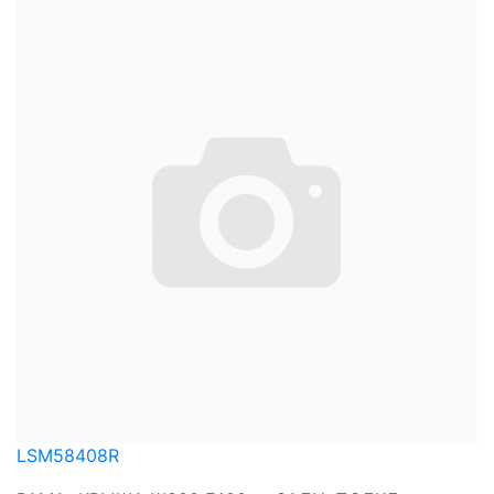
LSM58408R