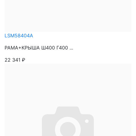
LSM58404A
РАМА+КРЫША Ш400 Г400 ...
22 341
₽