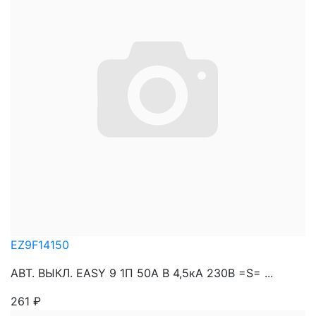
EZ9F14150
АВТ. ВЫКЛ. EASY 9 1П 50А В 4,5кА 230В =S= ...
261
₽