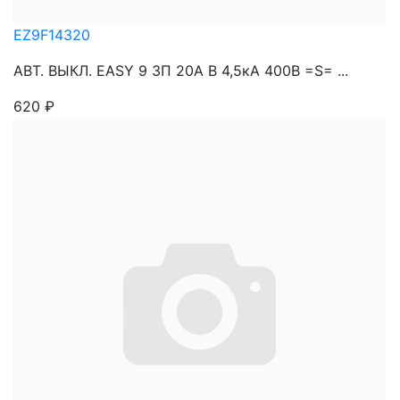
EZ9F14320
АВТ. ВЫКЛ. EASY 9 3П 20A B 4,5кА 400В =S= ...
620
₽