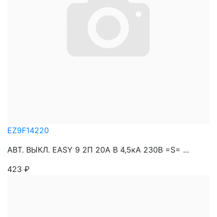
EZ9F14220
АВТ. ВЫКЛ. EASY 9 2П 20A B 4,5кА 230В =S= ...
423
₽