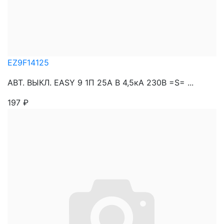
EZ9F14125
АВТ. ВЫКЛ. EASY 9 1П 25А В 4,5кА 230В =S= ...
197
₽