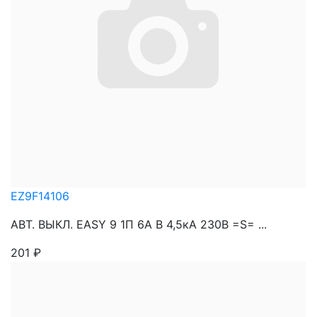
EZ9F14106
АВТ. ВЫКЛ. EASY 9 1П 6А В 4,5кА 230В =S= ...
201
₽