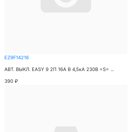
EZ9F14216
АВТ. ВЫКЛ. EASY 9 2П 16А В 4,5кА 230В =S= ...
390
₽