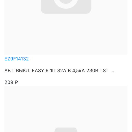
EZ9F14132
АВТ. ВЫКЛ. EASY 9 1П 32А В 4,5кА 230В =S= ...
209
₽