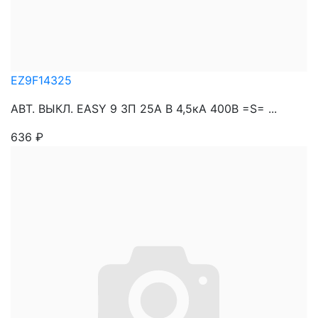
EZ9F14325
АВТ. ВЫКЛ. EASY 9 3П 25A B 4,5кА 400В =S= ...
636
₽