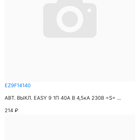
EZ9F14140
АВТ. ВЫКЛ. EASY 9 1П 40А В 4,5кА 230В =S= ...
214
₽