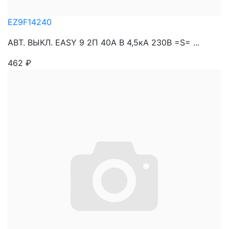
EZ9F14240
АВТ. ВЫКЛ. EASY 9 2П 40A B 4,5кА 230В =S= ...
462
₽