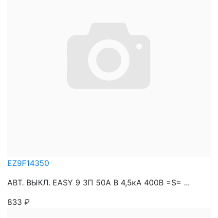
EZ9F14350
АВТ. ВЫКЛ. EASY 9 3П 50A B 4,5кА 400В =S= ...
833
₽