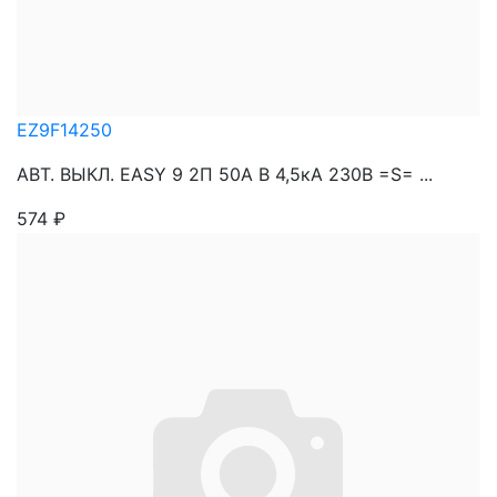
EZ9F14250
АВТ. ВЫКЛ. EASY 9 2П 50A B 4,5кА 230В =S= ...
574
₽