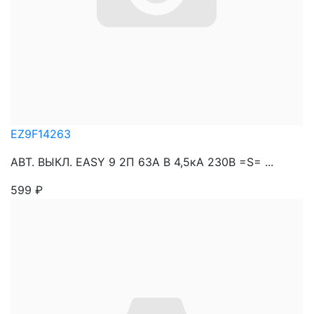
EZ9F14263
АВТ. ВЫКЛ. EASY 9 2П 63A B 4,5кА 230В =S= ...
599
₽