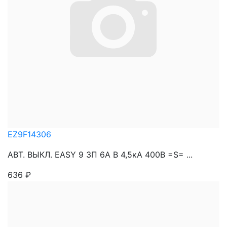
EZ9F14306
АВТ. ВЫКЛ. EASY 9 3П 6A B 4,5кА 400В =S= ...
636
₽