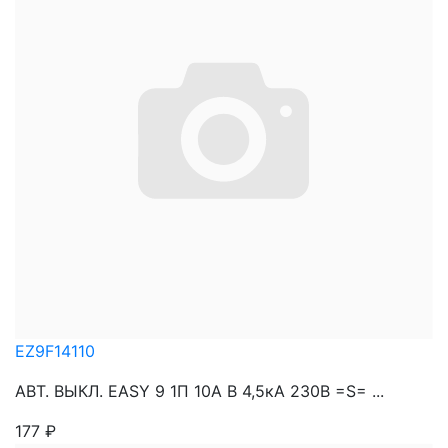
EZ9F14110
АВТ. ВЫКЛ. EASY 9 1П 10А В 4,5кА 230В =S= ...
177
₽