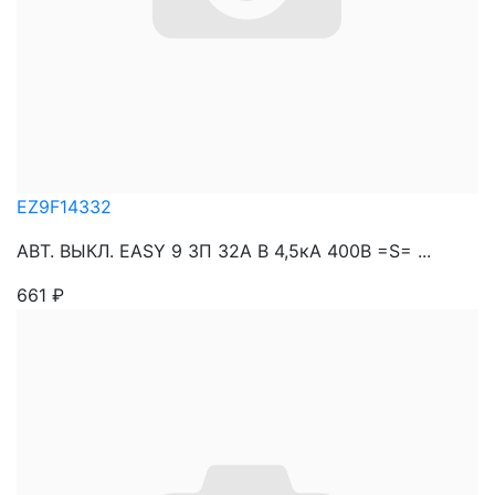
EZ9F14332
АВТ. ВЫКЛ. EASY 9 3П 32A B 4,5кА 400В =S= ...
661
₽