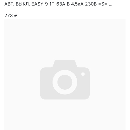
АВТ. ВЫКЛ. EASY 9 1П 63А В 4,5кА 230В =S= ...
273
₽