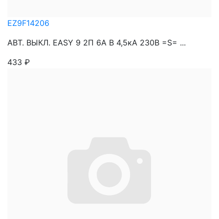
EZ9F14206
АВТ. ВЫКЛ. EASY 9 2П 6А В 4,5кА 230В =S= ...
433
₽