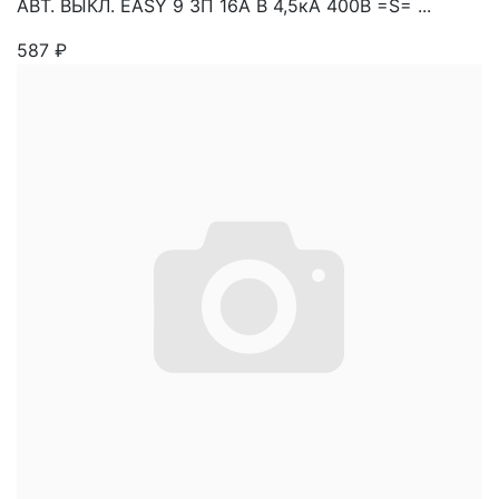
АВТ. ВЫКЛ. EASY 9 3П 16A B 4,5кА 400В =S= ...
587
₽