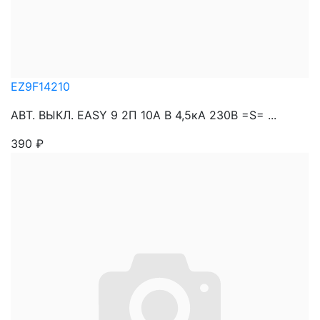
EZ9F14210
АВТ. ВЫКЛ. EASY 9 2П 10А В 4,5кА 230В =S= ...
390
₽