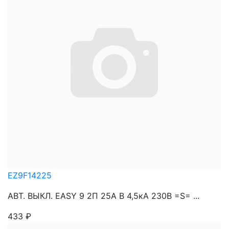
EZ9F14225
АВТ. ВЫКЛ. EASY 9 2П 25A B 4,5кА 230В =S= ...
433
₽