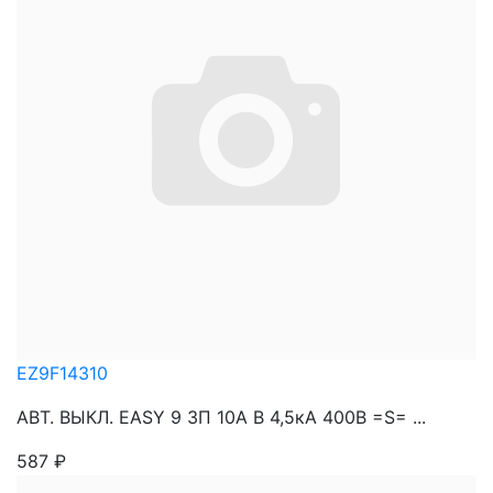
EZ9F14310
АВТ. ВЫКЛ. EASY 9 3П 10A B 4,5кА 400В =S= ...
587
₽