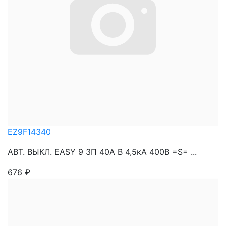
EZ9F14340
АВТ. ВЫКЛ. EASY 9 3П 40A B 4,5кА 400В =S= ...
676
₽