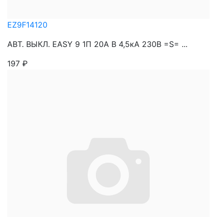
EZ9F14120
АВТ. ВЫКЛ. EASY 9 1П 20А В 4,5кА 230В =S= ...
197
₽