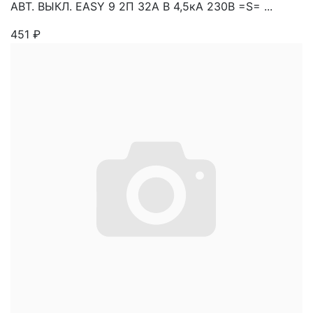
АВТ. ВЫКЛ. EASY 9 2П 32A B 4,5кА 230В =S= ...
451
₽