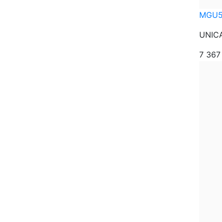
MGU5
UNICA
7 36