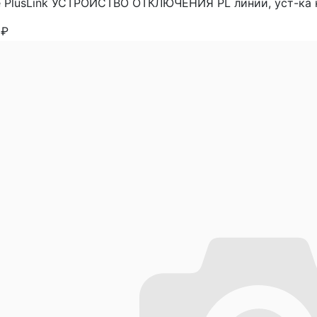
e PlusLink УСТРОЙСТВО ОТКЛЮЧЕНИЯ PL линии, уст-ка на
4
₽