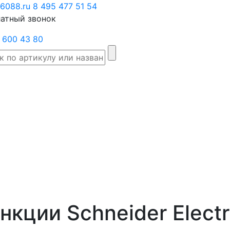
6088.ru
Заказать
8 495 477 51 54
атный звонок
звонок
 600 43 80
Склад
Производители
Категории
Доста
товаров
кции Schneider Electr