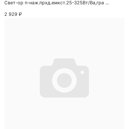
Свет-ор п-наж.прхд.емкст.25-325Вт/Ва,гра ...
2 929
₽