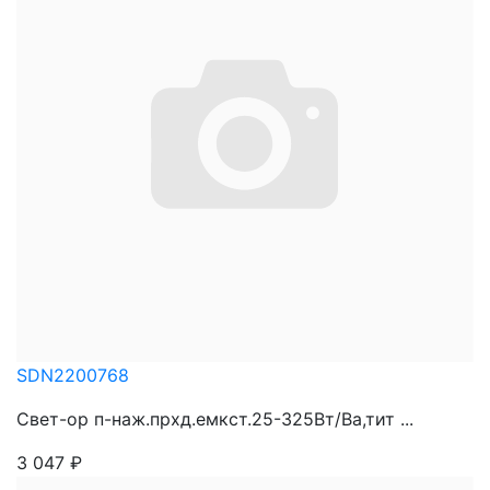
SDN2200768
Свет-ор п-наж.прхд.емкст.25-325Вт/Ва,тит ...
3 047
₽