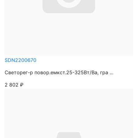
SDN2200670
Светорег-р повор.емкст.25-325Вт/Ва, гра ...
2 802
₽