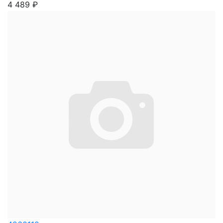
4 489
₽