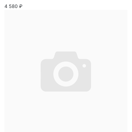
4 580
₽